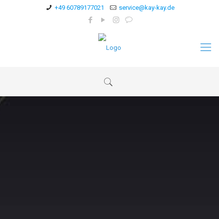
+49 60789177021
service@kay-kay.de